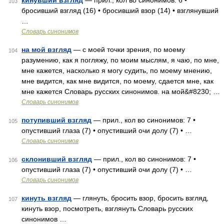
кинувший взгляд
— прил., кол во синонимов: 6 •
103
бросивший взгляд (16) • бросивший взор (14) • взглянувший
…
Словарь синонимов
на мой взгляд
— с моей точки зрения, по моему
104
разумению, как я погляжу, по моим мыслям, я чаю, по мне,
мне кажется, насколько я могу судить, по моему мнению,
мне видится, как мне видится, по моему, сдается мне, как
мне кажется Словарь русских синонимов. на мой&#8230; …
Словарь синонимов
потупивший взгляд
— прил., кол во синонимов: 7 •
105
опустивший глаза (7) • опустивший очи долу (7) • …
Словарь синонимов
склонивший взгляд
— прил., кол во синонимов: 7 •
106
опустивший глаза (7) • опустивший очи долу (7) • …
Словарь синонимов
кинуть взгляд
— глянуть, бросить взор, бросить взгляд,
107
кинуть взор, посмотреть, взглянуть Словарь русских
синонимов …