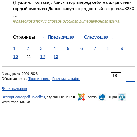
(Пушкин. Полтава). Кинул взор вперёд себя на ширь степи
гордый смельчак Данко, кинул он радостный взор на&#8230;
…
Фразеологический словарь русского литературного языка
Страницы
←
Предыдущая
Следующая
→
1
2
3
4
5
6
7
8
9
10
11
12
13
© Академик, 2000-2026
18+
Обратная связь:
Техподдержка
,
Реклама на сайте
👣 Путешествия
Экспорт словарей на сайты
, сделанные на PHP,
Joomla,
Drupal,
WordPress, MODx.