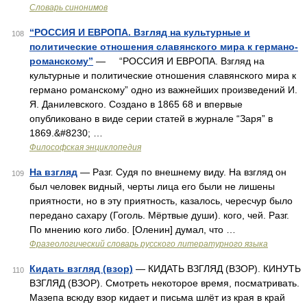
Словарь синонимов
“РОССИЯ И ЕВРОПА. Взгляд на культурные и
108
политические отношения славянского мира к германо-
романскому”
— “РОССИЯ И ЕВРОПА. Взгляд на
культурные и политические отношения славянского мира к
германо романскому” одно из важнейших произведений И.
Я. Данилевского. Создано в 1865 68 и впервые
опубликовано в виде серии статей в журнале “Заря” в
1869.&#8230; …
Философская энциклопедия
На взгляд
— Разг. Судя по внешнему виду. На взгляд он
109
был человек видный, черты лица его были не лишены
приятности, но в эту приятность, казалось, чересчур было
передано сахару (Гоголь. Мёртвые души). кого, чей. Разг.
По мнению кого либо. [Оленин] думал, что …
Фразеологический словарь русского литературного языка
Кидать взгляд (взор)
— КИДАТЬ ВЗГЛЯД (ВЗОР). КИНУТЬ
110
ВЗГЛЯД (ВЗОР). Смотреть некоторое время, посматривать.
Мазепа всюду взор кидает и письма шлёт из края в край