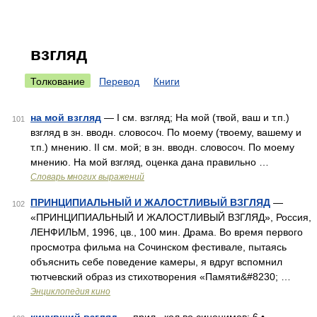
взгляд
Толкование
Перевод
Книги
на мой взгляд
— I см. взгляд; На мой (твой, ваш и т.п.)
101
взгляд в зн. вводн. словосоч. По моему (твоему, вашему и
т.п.) мнению. II см. мой; в зн. вводн. словосоч. По моему
мнению. На мой взгляд, оценка дана правильно …
Словарь многих выражений
ПРИНЦИПИАЛЬНЫЙ И ЖАЛОСТЛИВЫЙ ВЗГЛЯД
—
102
«ПРИНЦИПИАЛЬНЫЙ И ЖАЛОСТЛИВЫЙ ВЗГЛЯД», Россия,
ЛЕНФИЛЬМ, 1996, цв., 100 мин. Драма. Во время первого
просмотра фильма на Сочинском фестивале, пытаясь
объяснить себе поведение камеры, я вдруг вспомнил
тютчевский образ из стихотворения «Памяти&#8230; …
Энциклопедия кино